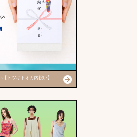
い【トツキトオカ内祝い】