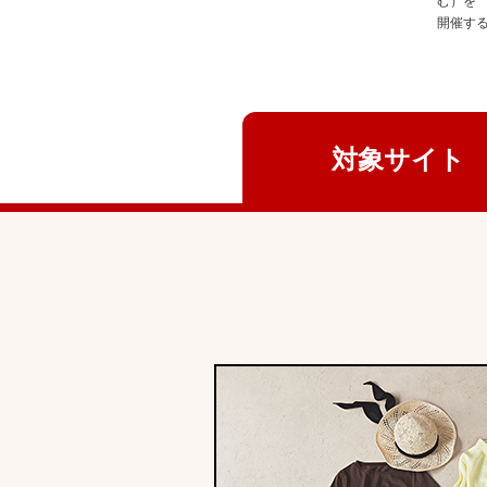
む）を
開催す
対象サイト